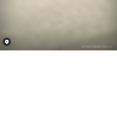
Consent-Tool öffnen
Stahl-Loft-Elemente
Unsere Stahl-Loft-Elemente verkörpern durch ihr
gradliniges Design zeitlose Eleganz und modernen
Minimalismus. Die Verbindung aus Stahl und Glas
verleiht den Elementen Transparenz und