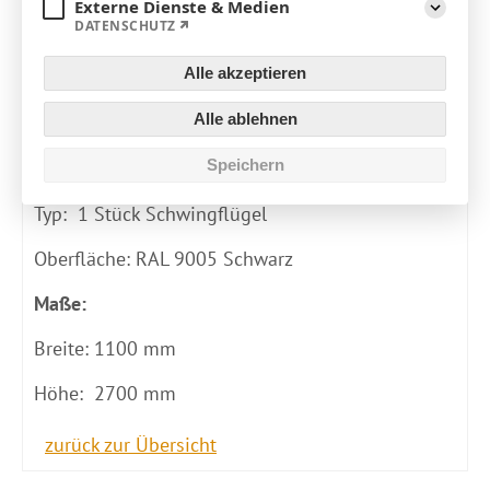
Externe Dienste & Medien
DATENSCHUTZ
Aufklapp
Material
Stahl + Glas
Farbe
RAL 9005 Schwarz matt
Alle akzeptieren
Alle ablehnen
Produktdetails
Speichern
Einteilige Stahl-Loft-Pendeltür
Typ: 1 Stück Schwingflügel
Oberfläche: RAL 9005 Schwarz
Maße:
Breite: 1100 mm
Höhe: 2700 mm
zurück zur Übersicht