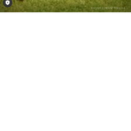
Consent-Tool öffnen
Impressum
Tischlerei Harting GmbH
Visbeker Damm 22
49429 Visbek
Tel.: 0 44 45 / 9662-10
E-Mail:
i
n
f
o
@
h
a
r
t
i
n
g
-
t
i
s
c
h
l
e
r
e
i
.
d
e
Vertreten durch:
Hubertus Harting, Tischlermeister, Geschäftsführer
Thomas Harting, B.Eng. Holzingenieurwesen,
Geschäftsführer