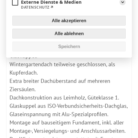
Externe Dienste & Medien
DATENSCHUTZ
Aufklapp
Material
Fenster- /Türelemente aus Holz (Lärche)
Farbe
naturell
Alle akzeptieren
Alle ablehnen
Produktdetails
Speichern
Satteldach-Wíntergarten mit aufgesetzter
Glaskuppel.
Wintergartendach teilweise geschlossen, als
Kupferdach.
Extra breiter Dachüberstand auf mehreren
Ziersäulen.
Dachkonstruktion aus Leimholz, Güteklasse 1.
Glaskuppel aus ISO-Verbundsicherheits-Dachglas,
Glaseinspannung mit Alu-Spezialprofilen.
Montage auf bauseitigem Fundament, inkl. aller
Montage-, Versiegelungs- und Anschlussarbeiten.