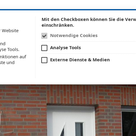
Home
Wir für Sie
Aktuelles
Leistungen
Referenzen
Mit den Checkboxen können Sie die Ve
einschränken.
r Website
Notwendige Cookies
und
Analyse Tools
255
yse Tools.
nktionen auf
Externe Dienste & Medien
ste und