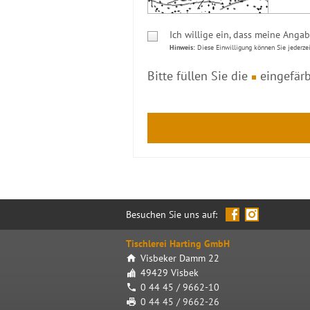
Ich willige ein, dass meine Ang
Hinweis:
Diese Einwilligung können Sie jederzei
Bitte füllen Sie die
eingefärb
Besuchen Sie uns auf:
Tischlerei Harting GmbH
Visbeker Damm 22
49429 Visbek
0 44 45 / 9662-10
0 44 45 / 9662-26