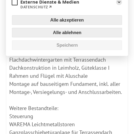
Externe Dienste & Medien
Bildbetrachter öffnen
DATENSCHUTZ
Aufklapp
Alle akzeptieren
Material
Holz
Alle ablehnen
Farbe
anthrazit
Speichern
Produktdetails
Flachdachwintergarten mit Terrassendach
Dachkonstruktion in Leimholz, Güteklasse I
Rahmen und Flügel mit Aluschale
Montage auf bauseitigem Fundament, inkl. aller
Montage-, Versiegelungs- und Anschlussarbeiten.
Weitere Bestandteile:
Steuerung
WAREMA Leichtmetallstoren
Ganzglasschiebetüranlage für Terrassendach